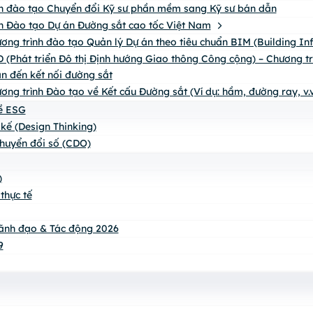
h đào tạo Chuyển đổi Kỹ sư phần mềm sang Kỹ sư bán dẫn
h Đào tạo Dự án Đường sắt cao tốc Việt Nam
ơng trình đào tạo Quản lý Dự án theo tiêu chuẩn BIM (Building I
 (Phát triển Đô thị Định hướng Giao thông Công cộng) – Chương trìn
n đến kết nối đường sắt
ơng trình Đào tạo về Kết cấu Đường sắt (Ví dụ: hầm, đường ray, v.v
về ESG
 kế (Design Thinking)
huyển đổi số (CDO)
)
thực tế
ãnh đạo & Tác động 2026
9