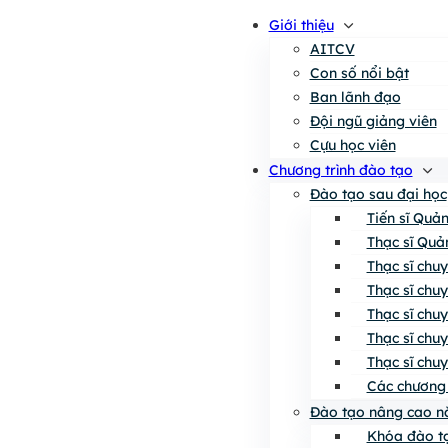
Giới thiệu
AITCV
Con số nổi bật
Ban lãnh đạo
Đội ngũ giảng viên
Cựu học viên
Chương trình đào tạo
Đào tạo sau đại học
Tiến sĩ Quả
Thạc sĩ Quả
Thạc sĩ chu
Thạc sĩ chu
Thạc sĩ chu
Thạc sĩ chu
Thạc sĩ chu
Các chương 
Đào tạo nâng cao n
Khóa đào tạ