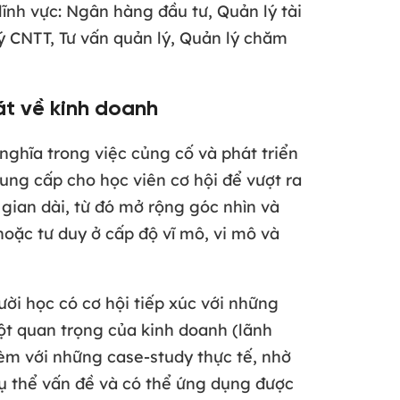
nh vực: Ngân hàng đầu tư, Quản lý tài
lý CNTT, Tư vấn quản lý, Quản lý chăm
át về kinh doanh
nghĩa trong việc củng cố và phát triển
ung cấp cho học viên cơ hội để vượt ra
gian dài, từ đó mở rộng góc nhìn và
oặc tư duy ở cấp độ vĩ mô, vi mô và
ời học có cơ hội tiếp xúc với những
cột quan trọng của kinh doanh (lãnh
 kèm với những case-study thực tế, nhờ
ụ thể vấn đề và có thể ứng dụng được