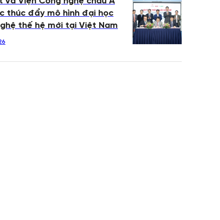
 và Viện Công nghệ châu Á
c thúc đẩy mô hình đại học
ghệ thế hệ mới tại Việt Nam
26