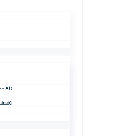
 – AI)
ntech)