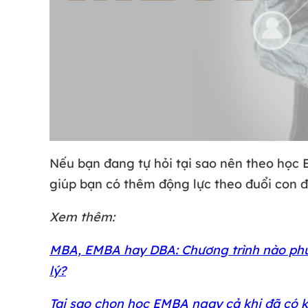
Nếu bạn đang tự hỏi tại sao nên theo học 
giúp bạn có thêm động lực theo đuổi con 
Xem thêm:
MBA, EMBA hay DBA: Chương trình nào phù
lý?
Tại sao chọn học EMBA ngay cả khi đã có 