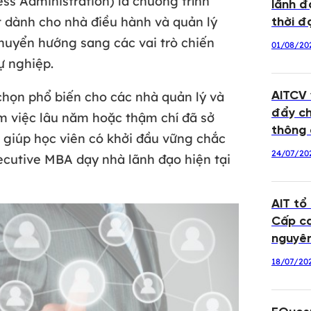
ss Administration) là chương trình
lãnh đ
t dành cho nhà điều hành và quản lý
thời đạ
huyển hướng sang các vai trò chiến
01/08/20
ự nghiệp.
 chọn phổ biến cho các nhà quản lý và
AITCV
đẩy ch
m việc lâu năm hoặc thậm chí đã sở
thông 
giúp học viên có khởi đầu vững chắc
24/07/20
xecutive MBA dạy nhà lãnh đạo hiện tại
AIT tổ
Cấp ca
nguyê
18/07/20