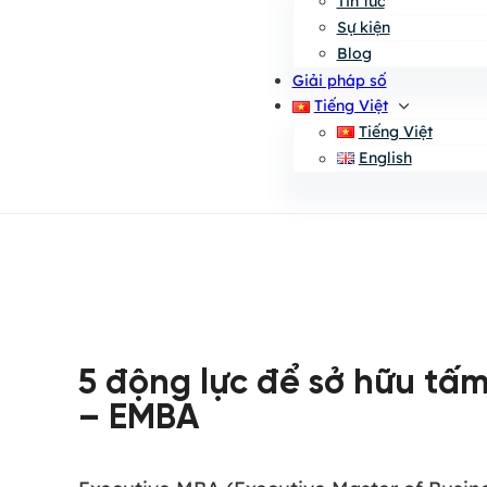
Tin tức
Sự kiện
Blog
Giải pháp số
Tiếng Việt
Tiếng Việt
English
5 động lực để sở hữu tấ
– EMBA