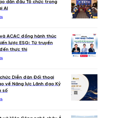
ạo dẫn đầu Tổ chức trong
i AI
26
 và ACAC đồng hành thúc
iến lược ESG: Từ truyền
đến thực thi
26
 chức Diễn đàn Đối thoại
o về Năng lực Lãnh đạo Kỷ
n số
26