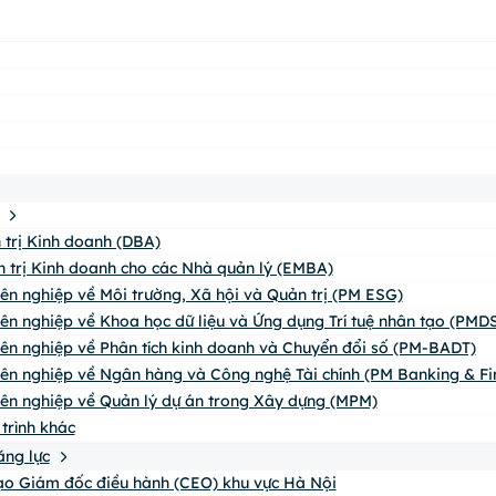
n trị Kinh doanh (DBA)
n trị Kinh doanh cho các Nhà quản lý (EMBA)
yên nghiệp về Môi trường, Xã hội và Quản trị (PM ESG)
yên nghiệp về Khoa học dữ liệu và Ứng dụng Trí tuệ nhân tạo (PMDS
yên nghiệp về Phân tích kinh doanh và Chuyển đổi số (PM-BADT)
yên nghiệp về Ngân hàng và Công nghệ Tài chính (PM Banking & Fi
yên nghiệp về Quản lý dự án trong Xây dựng (MPM)
trình khác
ăng lực
o Giám đốc điều hành (CEO) khu vực Hà Nội