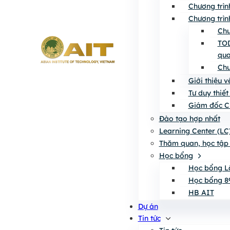
Chương trìn
Chương trìn
Chư
TOD
qua
Chư
Giới thiệu 
Tư duy thiết
Giám đốc C
Đào tạo hợp nhất
Learning Center (LC
Thăm quan, học tập 
Học bổng
Học bổng L
Học bổng 8
HB AIT
Dự án
Tin tức