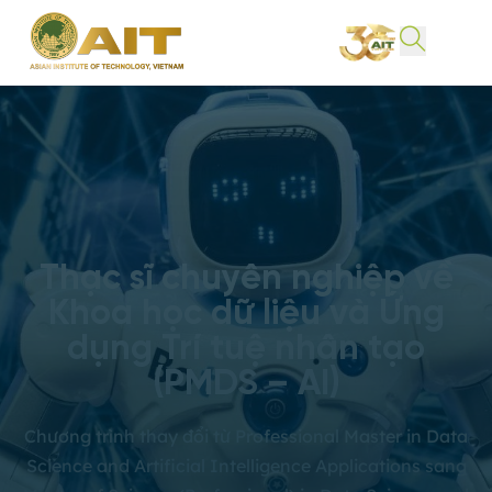
Thạc sĩ chuyên nghiệp về
Khoa học dữ liệu và Ứng
dụng Trí tuệ nhân tạo
(PMDS – AI)
Chương trình thay đổi từ Professional Master in Data
Science and Artificial Intelligence Applications sang