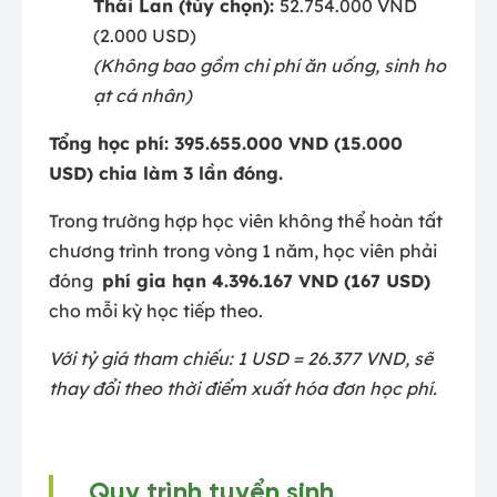
Thái Lan (tùy chọn):
52.754.000 VND
(2.000 USD)
(Không bao gồm chi phí ăn uống, sinh ho
ạt cá nhân)
Tổng học phí: 395.655.000 VND (15.000
USD) chia làm 3 lần đóng.
Trong
trường
hợp
học
viên
không
thể
hoàn
tất
chương
trình
trong
vòng
1
năm
,
học
viên
phải
đ
óng
phí
gia
hạn
4.396.167 VND (167 USD)
cho
mỗi
kỳ
học
tiếp
theo.
Với tỷ giá tham chiếu: 1 USD = 26.377 VND, sẽ
thay đổi theo thời điểm xuất hóa đơn học phí.
Quy trình tuyển sinh