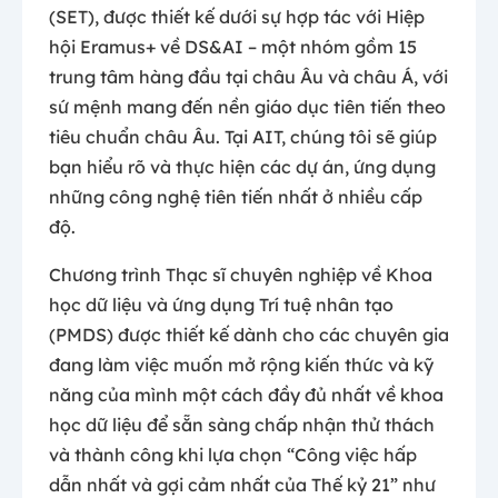
(SET), được thiết kế dưới sự hợp tác với Hiệp
hội Eramus+ về DS&AI – một nhóm gồm 15
trung tâm hàng đầu tại châu Âu và châu Á, với
sứ mệnh mang đến nền giáo dục tiên tiến theo
tiêu chuẩn châu Âu. Tại AIT, chúng tôi sẽ giúp
bạn hiểu rõ và thực hiện các dự án, ứng dụng
những công nghệ tiên tiến nhất ở nhiều cấp
độ.
Chương trình Thạc sĩ chuyên nghiệp về Khoa
học dữ liệu và ứng dụng Trí tuệ nhân tạo
(PMDS) được thiết kế dành cho các chuyên gia
đang làm việc muốn mở rộng kiến thức và kỹ
năng của mình một cách đầy đủ nhất về khoa
học dữ liệu để sẵn sàng chấp nhận thử thách
và thành công khi lựa chọn “Công việc hấp
dẫn nhất và gợi cảm nhất của Thế kỷ 21” như