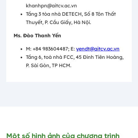
khanhpn@aitcv.ac.vn
Tầng 3 tòa nhà DETECH, Số 8 Tôn Thất
Thuyết, P. Cầu Giấy, Hà Nội.
Ms. Đào Thanh Yến
M: +84 983604487; E:
yendt@aitcv.ac.vn
Tầng 6, toà nhà FCC, 45 Đinh Tiên Hoàng,
P. Sài Gòn, TP HCM.
Một số hình ảnh của chương trình