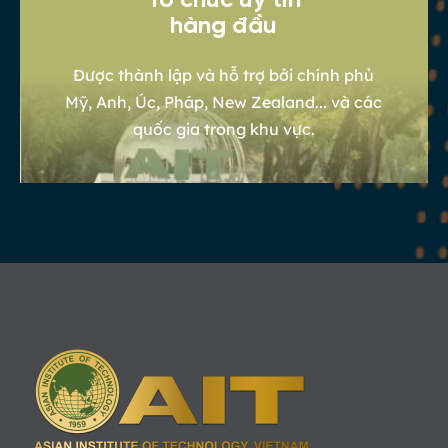
Tổ chức uy tín
hàng đầu
Được thành lập và hỗ trợ bởi chính phủ
Mỹ, Anh, Úc, Pháp, New Zealand... và các
quốc gia trong khu vực.