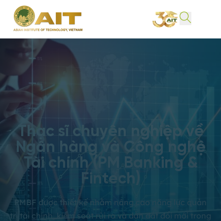
Thạc sĩ chuyên nghiệp về
Ngân hàng và Công nghệ
Tài chính (PM Banking &
Fintech)
PMBF được thiết kế nhằm nâng cao năng lực quản
trị tài chính, kiểm soát rủi ro và dẫn dắt đổi mới trong