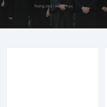
Trang chủ | Khóa học
Chương trình Đào tạo về Kết cấu
Đường sắt (Ví dụ: hầm, đường ray,
v.v.)