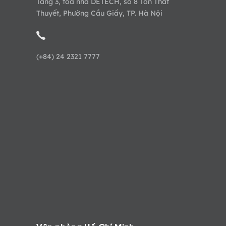
Tầng 3, tòa nhà DETECH, số 8 Tôn Thất
Thuyết, Phường Cầu Giấy, TP. Hà Nội
(+84) 24 2321 7777