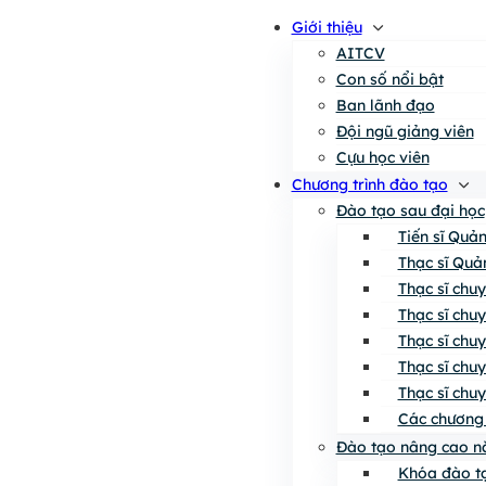
Giới thiệu
AITCV
Con số nổi bật
Ban lãnh đạo
Đội ngũ giảng viên
Cựu học viên
Chương trình đào tạo
Đào tạo sau đại học
Tiến sĩ Quả
Thạc sĩ Quả
Thạc sĩ chu
Thạc sĩ chu
Thạc sĩ chu
Thạc sĩ chu
Thạc sĩ chu
Các chương 
Đào tạo nâng cao n
Khóa đào tạ