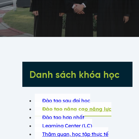
Danh sách khóa học
Đào tạo sau đại học
Đào tạo nâng cao năng lực
Đào tạo hợp nhất
Learning Center (LC)
Thăm quan, học tập thực tế