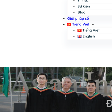
Tin tức
Sự kiện
Blog
Giải pháp số
Tiếng Việt
Tiếng Việt
English
Đ