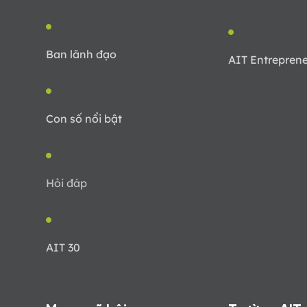
Ban lãnh đạo
AIT Entreprene
Con số nổi bật
Hỏi đáp
AIT 30