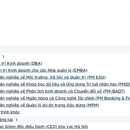
n trị Kinh doanh (DBA)
n trị Kinh doanh cho các Nhà quản lý (EMBA)
yên nghiệp về Môi trường, Xã hội và Quản trị (PM ESG)
yên nghiệp về Khoa học dữ liệu và Ứng dụng Trí tuệ nhân tạo (PMDS
yên nghiệp về Phân tích kinh doanh và Chuyển đổi số (PM-BADT)
yên nghiệp về Ngân hàng và Công nghệ Tài chính (PM Banking & Fi
yên nghiệp về Quản lý dự án trong Xây dựng (MPM)
trình khác
ăng lực
o Giám đốc điều hành (CEO) khu vực Hà Nội