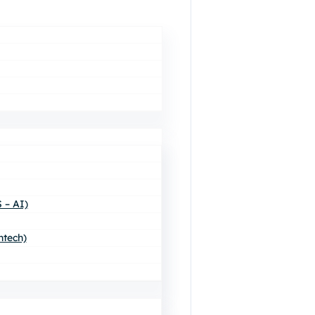
 – AI)
ntech)