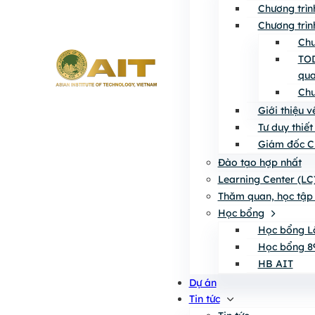
Chương trìn
Chương trìn
Chư
TOD
qua
Chư
Giới thiệu 
Tư duy thiết
Giám đốc C
Đào tạo hợp nhất
Learning Center (LC
Thăm quan, học tập 
Học bổng
Học bổng L
Học bổng 8
HB AIT
Dự án
Tin tức