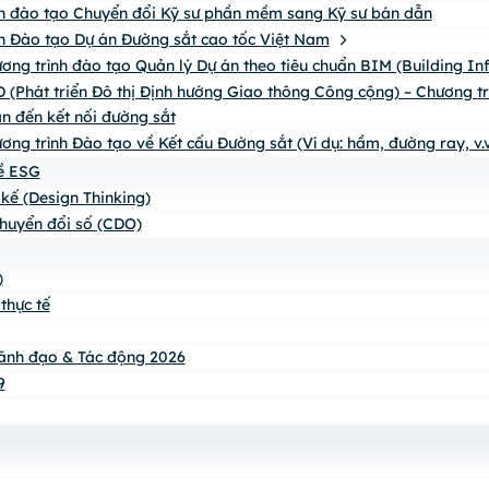
h đào tạo Chuyển đổi Kỹ sư phần mềm sang Kỹ sư bán dẫn
h Đào tạo Dự án Đường sắt cao tốc Việt Nam
ơng trình đào tạo Quản lý Dự án theo tiêu chuẩn BIM (Building I
 (Phát triển Đô thị Định hướng Giao thông Công cộng) – Chương trìn
n đến kết nối đường sắt
ơng trình Đào tạo về Kết cấu Đường sắt (Ví dụ: hầm, đường ray, v.v
về ESG
 kế (Design Thinking)
huyển đổi số (CDO)
)
thực tế
ãnh đạo & Tác động 2026
9