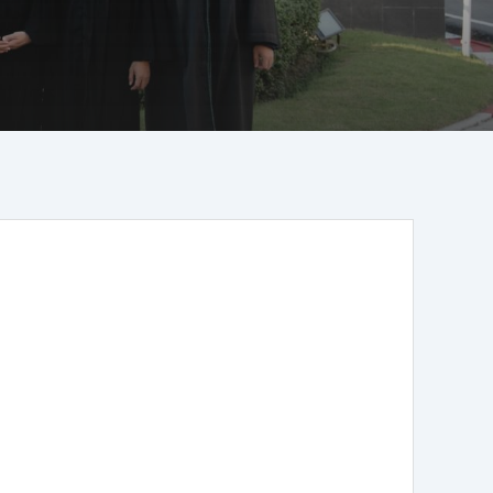
TOD (Phát triển Đô thị Định hướng
Giao thông Công cộng) – Chương
trình đào tạo phát triển đô thị liên