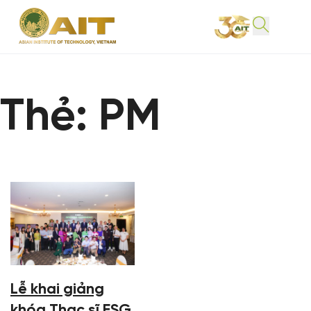
Thẻ:
PM
Lễ khai giảng
khóa Thạc sĩ ESG