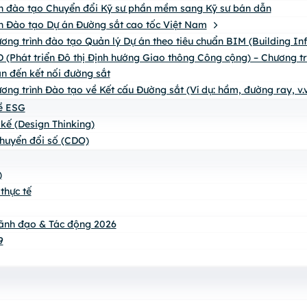
h đào tạo Chuyển đổi Kỹ sư phần mềm sang Kỹ sư bán dẫn
h Đào tạo Dự án Đường sắt cao tốc Việt Nam
ơng trình đào tạo Quản lý Dự án theo tiêu chuẩn BIM (Building I
 (Phát triển Đô thị Định hướng Giao thông Công cộng) – Chương trìn
n đến kết nối đường sắt
ơng trình Đào tạo về Kết cấu Đường sắt (Ví dụ: hầm, đường ray, v.v
về ESG
 kế (Design Thinking)
huyển đổi số (CDO)
)
thực tế
ãnh đạo & Tác động 2026
9