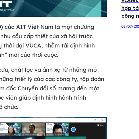
EQuest
hợp tá
công n
O) của AIT Việt Nam là một chương
08/07/20
 nhu cầu cấp thiết của xã hội trước
 thời đại VUCA, nhằm tái định hình
h” mới của thời cuộc.
cứu, chắt lọc và ánh xạ từ những mô
ững triết lý của các công ty, tập đoàn
Giám đốc Chuyển đổi số mamg đến một
c viên giúp định hình hành trình
ổ chức.