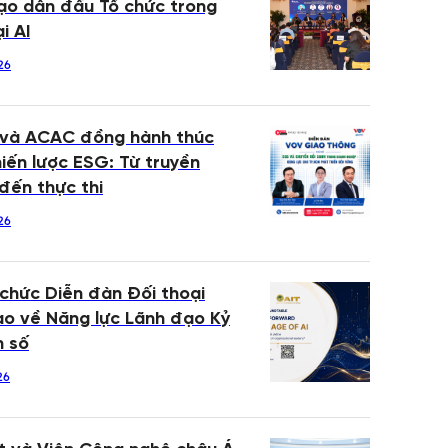
ạo dẫn đầu Tổ chức trong
i AI
26
 và ACAC đồng hành thúc
iến lược ESG: Từ truyền
đến thực thi
26
 chức Diễn đàn Đối thoại
o về Năng lực Lãnh đạo Kỷ
n số
26