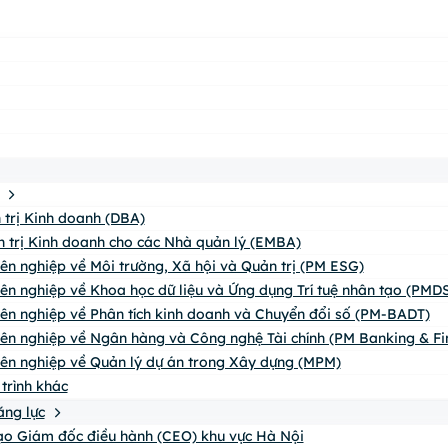
n trị Kinh doanh (DBA)
n trị Kinh doanh cho các Nhà quản lý (EMBA)
yên nghiệp về Môi trường, Xã hội và Quản trị (PM ESG)
yên nghiệp về Khoa học dữ liệu và Ứng dụng Trí tuệ nhân tạo (PMDS
yên nghiệp về Phân tích kinh doanh và Chuyển đổi số (PM-BADT)
yên nghiệp về Ngân hàng và Công nghệ Tài chính (PM Banking & Fi
yên nghiệp về Quản lý dự án trong Xây dựng (MPM)
trình khác
ăng lực
o Giám đốc điều hành (CEO) khu vực Hà Nội