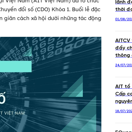
i Việt Nam (AIT Việt Nam) đã tổ chức
lãnh đ
Chuyển đổi số (CDO) Khóa 1. Buổi lễ đặc
thời đạ
ện giãn cách xã hội dưới những tác động
01/08/20
AITCV
đẩy ch
thông 
24/07/20
AIT tổ
Cấp ca
nguyê
18/07/20