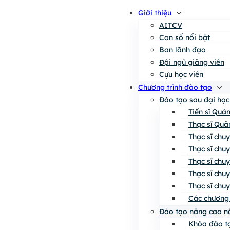
Giới thiệu
AITCV
Con số nổi bật
Ban lãnh đạo
Đội ngũ giảng viên
Cựu học viên
Chương trình đào tạo
Đào tạo sau đại học
Tiến sĩ Quả
Thạc sĩ Quả
Thạc sĩ chu
Thạc sĩ chu
Thạc sĩ chu
Thạc sĩ chu
Thạc sĩ chu
Các chương 
Đào tạo nâng cao n
Khóa đào tạ