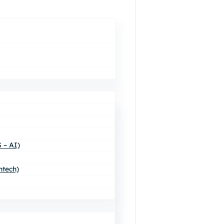
 – AI)
ntech)