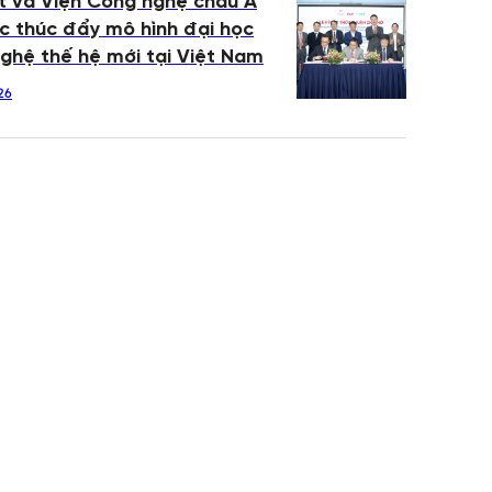
 và Viện Công nghệ châu Á
c thúc đẩy mô hình đại học
ghệ thế hệ mới tại Việt Nam
26