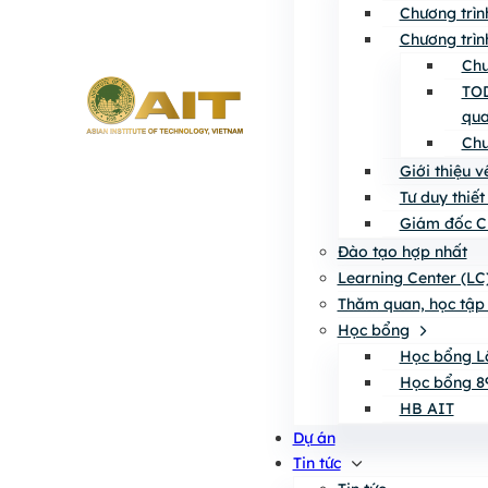
Chương trìn
Chương trìn
Chư
TOD
qua
Chư
Giới thiệu 
Tư duy thiết
Giám đốc C
Đào tạo hợp nhất
Learning Center (LC
Thăm quan, học tập 
Học bổng
Học bổng L
Học bổng 8
HB AIT
Dự án
Tin tức