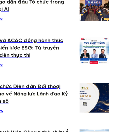
ạo dẫn đầu Tổ chức trong
i AI
26
 và ACAC đồng hành thúc
iến lược ESG: Từ truyền
đến thực thi
26
 chức Diễn đàn Đối thoại
o về Năng lực Lãnh đạo Kỷ
n số
26