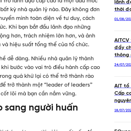
ai trò lãnh đạo cấp cao là một dấu mốc
lãnh đ
 bất kỳ nhà quản lý nào. Đây không đơn
thời đạ
huyển mình toàn diện về tư duy, cách
01/08/20
chức. Khi bạn bắt đầu lãnh đạo những
rộng hơn, trách nhiệm lớn hơn, và ảnh
AITCV
 và hiệu suất tổng thể của tổ chức.
đẩy ch
thông 
 hề dễ dàng. Nhiều nhà quản lý thành
24/07/20
khi bước vào vai trò điều hành cấp cao
trong quá khứ lại có thể trở thành rào
 để trở thành một “leader of leaders”
AIT tổ
y cốt lõi mà bạn cần nắm vững.
Cấp ca
nguyê
áp sang người huấn
18/07/20