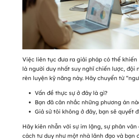
Việc liên tục đưa ra giải pháp có thể khiế
là người duy nhất suy nghĩ chiến lược, đội
rèn luyện kỹ năng này. Hãy chuyển từ “người
Vấn đề thực sự ở đây là gì?
Bạn đã cân nhắc những phương án nà
Giả sử tôi không ở đây, bạn sẽ quyết đ
Hãy kiên nhẫn với sự im lặng, sự phân vân 
cách tư duy như một nhà lãnh đạo và bạn đ