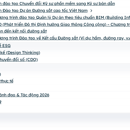
h đào tạo Chuyển đổi Kỹ sư phần mềm sang Kỹ sư bán dẫn
h Đào tạo Dự án Đường sắt cao tốc Việt Nam
ơng trình đào tạo Quản lý Dự án theo tiêu chuẩn BIM (Building I
 (Phát triển Đô thị Định hướng Giao thông Công cộng) – Chương trìn
n đến kết nối đường sắt
ơng trình Đào tạo về Kết cấu Đường sắt (Ví dụ: hầm, đường ray, v.v
về ESG
 kế (Design Thinking)
huyển đổi số (CDO)
)
thực tế
ãnh đạo & Tác động 2026
9