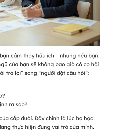
n bạn cảm thấy hữu ích – nhưng nếu bạn
 ngũ của bạn sẽ không bao giờ có cơ hội
 trả lời” sang “người đặt câu hỏi”:
o?
ịnh ra sao?
của cấp dưới. Đây chính là lúc họ học
ang thực hiện đúng vai trò của mình.