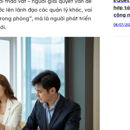
ười tháo vát – người giải quyết vấn đề
EQuest
hợp tá
c lên lãnh đạo các quản lý khác, vai
công n
trong phòng”, mà là người phát triển
08/07/20
ới.