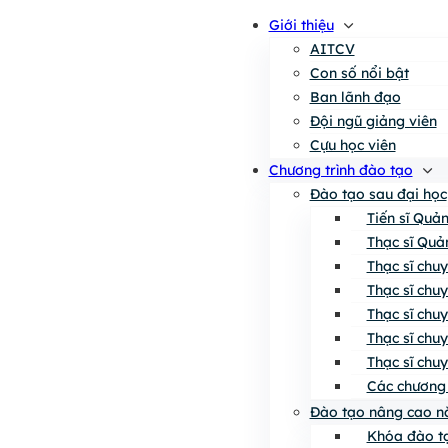
Giới thiệu
AITCV
Con số nổi bật
Ban lãnh đạo
Đội ngũ giảng viên
Cựu học viên
Chương trình đào tạo
Đào tạo sau đại học
Tiến sĩ Quả
Thạc sĩ Quả
Thạc sĩ chu
Thạc sĩ chu
Thạc sĩ chu
Thạc sĩ chu
Thạc sĩ chu
Các chương 
Đào tạo nâng cao n
Khóa đào tạ