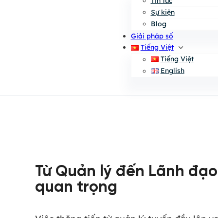
Tin tức
Sự kiện
Blog
Giải pháp số
Tiếng Việt
Tiếng Việt
English
Từ Quản lý đến Lãnh đạo
quan trọng