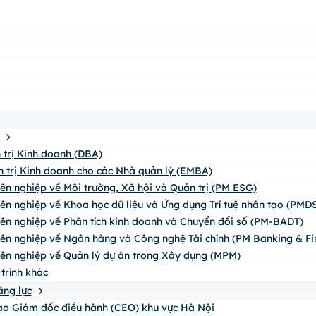
n trị Kinh doanh (DBA)
n trị Kinh doanh cho các Nhà quản lý (EMBA)
yên nghiệp về Môi trường, Xã hội và Quản trị (PM ESG)
yên nghiệp về Khoa học dữ liệu và Ứng dụng Trí tuệ nhân tạo (PMDS
yên nghiệp về Phân tích kinh doanh và Chuyển đổi số (PM-BADT)
yên nghiệp về Ngân hàng và Công nghệ Tài chính (PM Banking & Fi
yên nghiệp về Quản lý dự án trong Xây dựng (MPM)
trình khác
ăng lực
o Giám đốc điều hành (CEO) khu vực Hà Nội