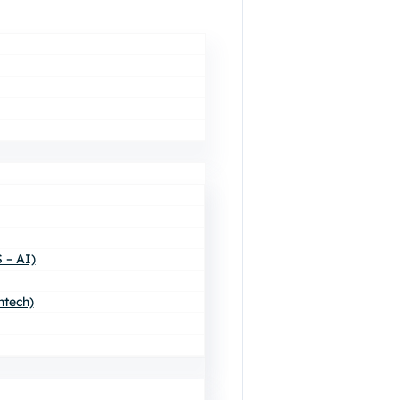
 – AI)
ntech)