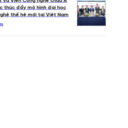
 và Viện Công nghệ châu Á
c thúc đẩy mô hình đại học
ghệ thế hệ mới tại Việt Nam
26