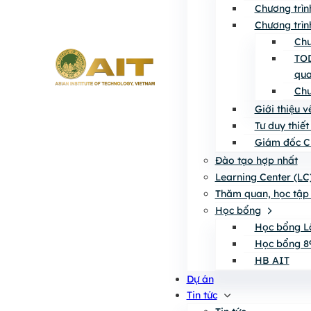
Chương trìn
Chương trìn
Chư
TOD
qua
Chư
Giới thiệu 
Tư duy thiết
Giám đốc C
Đào tạo hợp nhất
Learning Center (LC
Thăm quan, học tập 
Học bổng
Học bổng L
Học bổng 8
HB AIT
Dự án
Tin tức