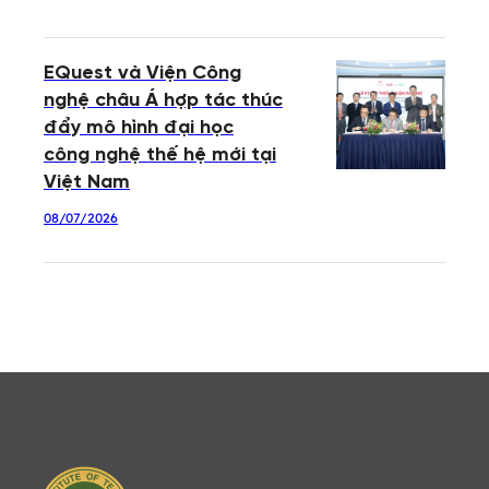
EQuest và Viện Công
nghệ châu Á hợp tác thúc
đẩy mô hình đại học
công nghệ thế hệ mới tại
Việt Nam
08/07/2026