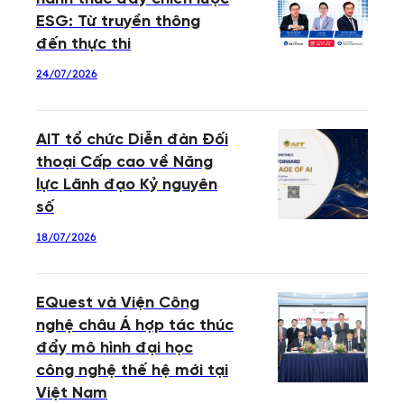
ESG: Từ truyền thông
đến thực thi
24/07/2026
AIT tổ chức Diễn đàn Đối
thoại Cấp cao về Năng
lực Lãnh đạo Kỷ nguyên
số
18/07/2026
EQuest và Viện Công
nghệ châu Á hợp tác thúc
đẩy mô hình đại học
công nghệ thế hệ mới tại
Việt Nam