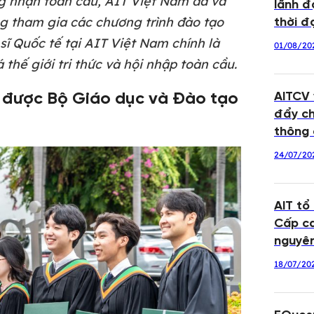
ng nhận toàn cầu, AIT Việt Nam đã và
lãnh đ
g tham gia các chương trình đào tạo
thời đạ
sĩ Quốc tế tại AIT Việt Nam chính là
01/08/20
hế giới tri thức và hội nhập toàn cầu.
AITCV
ế được Bộ Giáo dục và Đào tạo
đẩy ch
thông 
24/07/20
AIT tổ
Cấp ca
nguyê
18/07/20