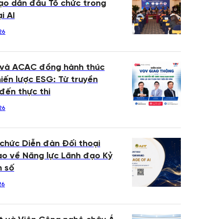
ạo dẫn đầu Tổ chức trong
i AI
26
 và ACAC đồng hành thúc
iến lược ESG: Từ truyền
đến thực thi
26
 chức Diễn đàn Đối thoại
o về Năng lực Lãnh đạo Kỷ
n số
26