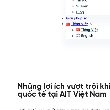
Tin tức
Sự kiện
Blog
Giải pháp số
Tiếng Việt
Tiếng Việt
English
Những lợi ích vượt trội k
quốc tế tại AIT Việt Nam