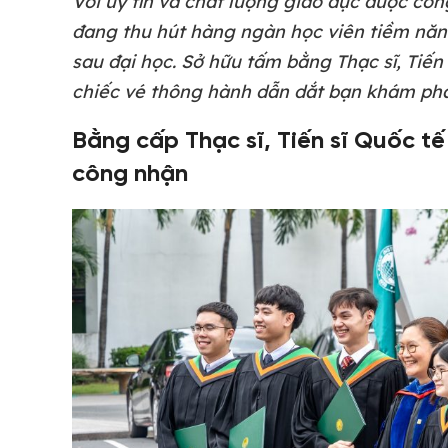
Với uy tín và chất lượng giáo dục được cô
đang thu hút hàng ngàn học viên tiềm năn
sau đại học. Sở hữu tấm bằng Thạc sĩ, Tiến 
chiếc vé thông hành dẫn dắt bạn khám phá t
Bằng cấp Thạc sĩ, Tiến sĩ Quốc t
công nhận