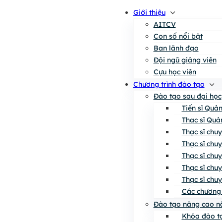
Giới thiệu
AITCV
Con số nổi bật
Ban lãnh đạo
Đội ngũ giảng viên
Cựu học viên
Chương trình đào tạo
Đào tạo sau đại học
Tiến sĩ Quả
Thạc sĩ Quả
Thạc sĩ chu
Thạc sĩ chu
Thạc sĩ chu
Thạc sĩ chu
Thạc sĩ chu
Các chương 
Đào tạo nâng cao n
Khóa đào tạ