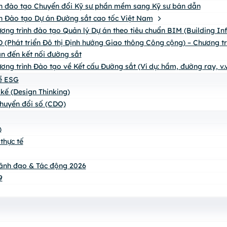
h đào tạo Chuyển đổi Kỹ sư phần mềm sang Kỹ sư bán dẫn
h Đào tạo Dự án Đường sắt cao tốc Việt Nam
ơng trình đào tạo Quản lý Dự án theo tiêu chuẩn BIM (Building I
 (Phát triển Đô thị Định hướng Giao thông Công cộng) – Chương trìn
n đến kết nối đường sắt
ơng trình Đào tạo về Kết cấu Đường sắt (Ví dụ: hầm, đường ray, v.v
về ESG
 kế (Design Thinking)
huyển đổi số (CDO)
)
thực tế
ãnh đạo & Tác động 2026
9