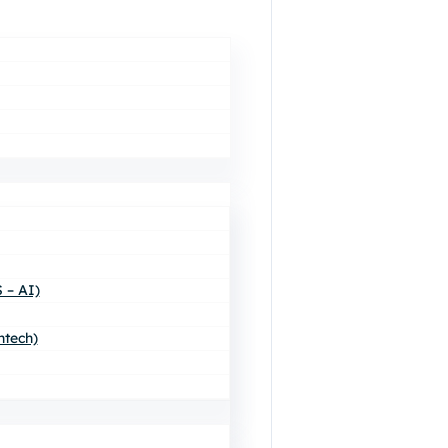
 – AI)
ntech)