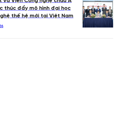
 và Viện Công nghệ châu Á
c thúc đẩy mô hình đại học
ghệ thế hệ mới tại Việt Nam
26