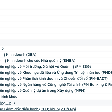
n trị Kinh doanh (DBA)
n trị Kinh doanh cho các Nhà quản lý (EMBA)
yên nghiệp về Môi trường, Xã hội và Quản trị (PM ESG)
yên nghiệp về Khoa học dữ liệu và Ứng dụng Trí tuệ nhân tạo (PMDS
yên nghiệp về Phân tích kinh doanh và Chuyển đổi số (PM-BADT)
yên nghiệp về Ngân hàng và Công nghệ Tài chính (PM Banking & Fi
yên nghiệp về Quản lý dự án trong Xây dựng (MPM)
trình khác
ăng lực
o Giám đốc điều hành (CEO) khu vực Hà Nội