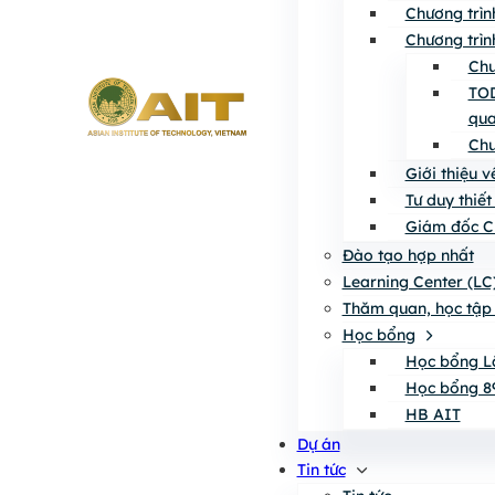
Chương trìn
Chương trìn
Chư
TOD
qua
Chư
Giới thiệu 
Tư duy thiết
Giám đốc C
Đào tạo hợp nhất
Learning Center (LC
Thăm quan, học tập 
Học bổng
Học bổng L
Học bổng 8
HB AIT
Dự án
Tin tức