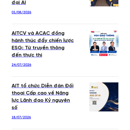
đại AI
01/08/2026
AITCV và ACAC đồng
hành thúc đẩy chiến lược
ESG: Từ truyền thông
đến thực thi
24/07/2026
AIT tổ chức Diễn đàn Đối
thoại Cấp cao về Năng
lực Lãnh đạo Kỷ nguyên
số
18/07/2026