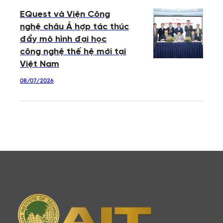
EQuest và Viện Công
nghệ châu Á hợp tác thúc
đẩy mô hình đại học
công nghệ thế hệ mới tại
Việt Nam
08/07/2026