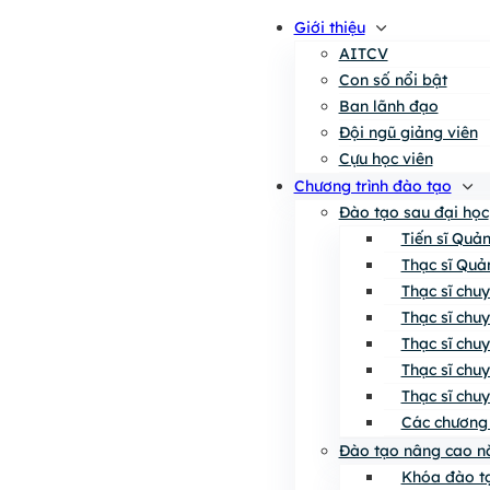
Giới thiệu
AITCV
Con số nổi bật
Ban lãnh đạo
Đội ngũ giảng viên
Cựu học viên
Chương trình đào tạo
Đào tạo sau đại học
Tiến sĩ Quả
Thạc sĩ Quả
Thạc sĩ chu
Thạc sĩ chu
Thạc sĩ chu
Thạc sĩ chu
Thạc sĩ chu
Các chương 
Đào tạo nâng cao n
Khóa đào tạ