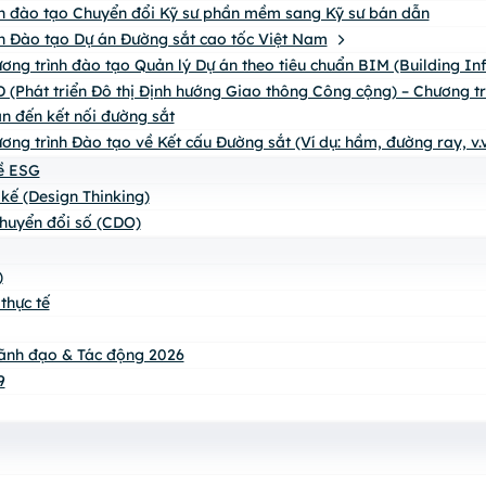
h đào tạo Chuyển đổi Kỹ sư phần mềm sang Kỹ sư bán dẫn
h Đào tạo Dự án Đường sắt cao tốc Việt Nam
ơng trình đào tạo Quản lý Dự án theo tiêu chuẩn BIM (Building I
 (Phát triển Đô thị Định hướng Giao thông Công cộng) – Chương trìn
n đến kết nối đường sắt
ơng trình Đào tạo về Kết cấu Đường sắt (Ví dụ: hầm, đường ray, v.v
về ESG
 kế (Design Thinking)
huyển đổi số (CDO)
)
thực tế
ãnh đạo & Tác động 2026
9