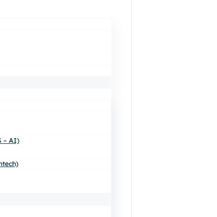
 – AI)
ntech)