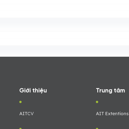
Giới thiệu
Trung tâm
AIT
CV
AIT Extentions