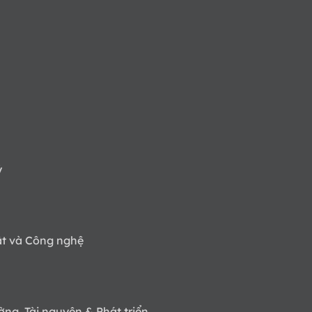
ý
ật và Công nghệ
ờng, Tài nguyên & Phát triển