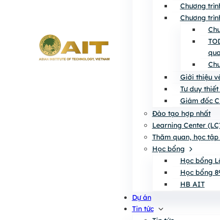
Chương trìn
Chương trìn
Chư
TOD
qua
Chư
Giới thiệu 
Tư duy thiết
Giám đốc C
Đào tạo hợp nhất
Learning Center (LC
Thăm quan, học tập 
Học bổng
Học bổng L
Học bổng 8
HB AIT
Dự án
Tin tức