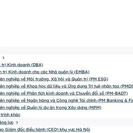
n trị Kinh doanh (DBA)
n trị Kinh doanh cho các Nhà quản lý (EMBA)
yên nghiệp về Môi trường, Xã hội và Quản trị (PM ESG)
yên nghiệp về Khoa học dữ liệu và Ứng dụng Trí tuệ nhân tạo (PMDS
yên nghiệp về Phân tích kinh doanh và Chuyển đổi số (PM-BADT)
yên nghiệp về Ngân hàng và Công nghệ Tài chính (PM Banking & Fi
yên nghiệp về Quản lý dự án trong Xây dựng (MPM)
trình khác
ăng lực
o Giám đốc điều hành (CEO) khu vực Hà Nội