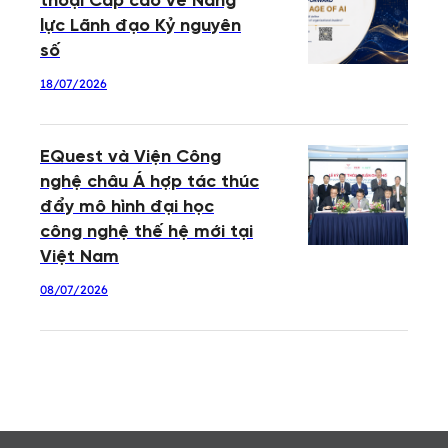
thoại Cấp cao về Năng
lực Lãnh đạo Kỷ nguyên
số
18/07/2026
EQuest và Viện Công
nghệ châu Á hợp tác thúc
đẩy mô hình đại học
công nghệ thế hệ mới tại
Việt Nam
08/07/2026