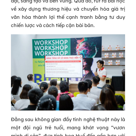
đại, sáng tạo và bền vững. Qua đó, rút ra bài học
về xây dựng thương hiệu và chuyển hóa giá trị
văn hóa thành lợi thế cạnh tranh bằng tư duy
chiến lược và cách tiếp cận bài bản.
Đằng sau không gian đầy tính nghệ thuật này là
một đội ngũ trẻ tuổi, mang khát vọng “vươn
mình di sản”, đưa tinh hoa Huế đến gần hơn với