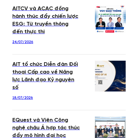
AITCV và ACAC đồng
hành thúc đẩy chiến lược
ESG: Từ truyền thông
đến thực thi
24/07/2026
AIT tổ chức Diễn đàn Đối
thoại Cấp cao về Năng
lực Lãnh đạo Kỷ nguyên
số
18/07/2026
EQuest và Viện Công
nghệ châu Á hợp tác thúc
đẩy mô hình đại học