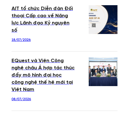
AIT tổ chức Diễn đàn Đối
thoại Cấp cao về Năng
lực Lãnh đạo Kỷ nguyên
số
18/07/2026
EQuest và Viện Công
nghệ châu Á hợp tác thúc
đẩy mô hình đại học
công nghệ thế hệ mới tại
Việt Nam
08/07/2026