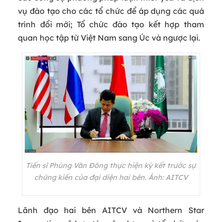
vụ đào tạo cho các tổ chức để áp dụng các quá
trình đổi mới; Tổ chức đào tạo kết hợp tham
quan học tập từ Việt Nam sang Úc và ngược lại.
Tiến sĩ Phùng Văn Đông thực hiện ký kết trước sự
chứng kiến của đại diện hai bên. Ảnh: AITCV
Lãnh đạo hai bên AITCV và Northern Star