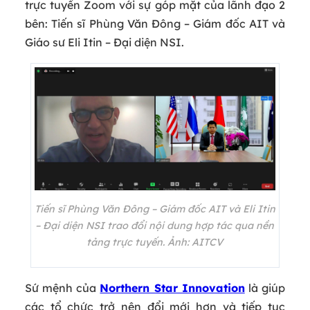
trực tuyến Zoom với sự góp mặt của lãnh đạo 2
bên: Tiến sĩ Phùng Văn Đông – Giám đốc AIT và
Giáo sư Eli Itin – Đại diện NSI.
Tiến sĩ Phùng Văn Đông – Giám đốc AIT và Eli Itin
– Đại diện NSI trao đổi nội dung hợp tác qua nền
tảng trực tuyến. Ảnh: AITCV
Sứ mệnh của
Northern Star Innovation
là giúp
các tổ chức trở nên đổi mới hơn và tiếp tục