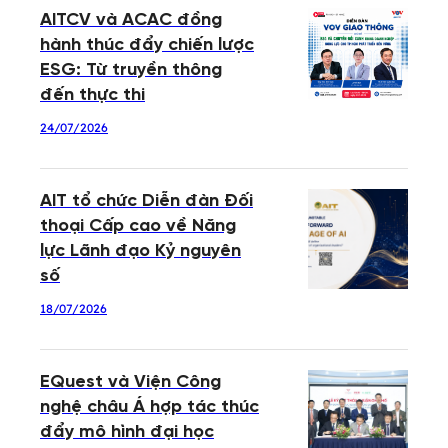
AITCV và ACAC đồng
hành thúc đẩy chiến lược
ESG: Từ truyền thông
đến thực thi
24/07/2026
AIT tổ chức Diễn đàn Đối
thoại Cấp cao về Năng
lực Lãnh đạo Kỷ nguyên
số
18/07/2026
EQuest và Viện Công
nghệ châu Á hợp tác thúc
đẩy mô hình đại học