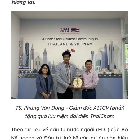
tương lai.
TS. Phùng Văn Đông – Giám đốc AIT
CV
(phải)
tặng quà lưu niệm đại diện ThaiCham
Theo dữ liệu về đầu tư nước ngoài (FDI) của Bộ
Kế hoạch và Đầu tư, luỹ kế các dự án còn hiệu