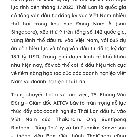
lực tính đến tháng 1/2023, Thái Lan là quốc gia
có tổng vốn đầu tư đăng ký vào Việt Nam nhiều
thứ hai trong khu vực Đông Nam Á (sau
Singapore), xếp thứ 9 trên tổng số 142 quốc gia,
vùng lãnh thổ đầu tư vào Việt Nam, với 685 dự
án còn hiệu lực và tổng vốn đầu tư đăng ký đạt
13,1 tỷ USD. Trong giai đoạn kinh tế khó khăn
như hiện nay, đây có thể coi là dấu hiệu tích cực
về tiềm năng hợp tác của các doanh nghiệp Việt
Nam và doanh nghiệp Thái Lan.
Trong chuyến thăm và làm việc, TS. Phùng Văn
Đông – Giám đốc AITCV bày tỏ trân trọng nỗ lực
thúc đẩy các doanh nghiệp Thái Lan đầu tư vào
Việt Nam của ThaiCham. Ông Santipong
Binthep – Tổng Thư ký và bà Punnika Kaewrison
– thành viên Ban điều hành ThaiCham cũng