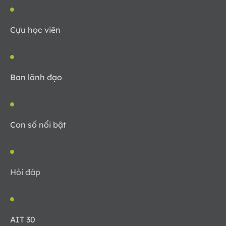
Cựu học viên
Ban lãnh đạo
Con số nổi bật
Hỏi đáp
AIT 30