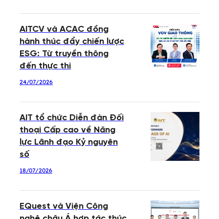
AITCV và ACAC đồng
hành thúc đẩy chiến lược
ESG: Từ truyền thông
đến thực thi
24/07/2026
AIT tổ chức Diễn đàn Đối
thoại Cấp cao về Năng
lực Lãnh đạo Kỷ nguyên
số
18/07/2026
EQuest và Viện Công
nghệ châu Á hợp tác thúc