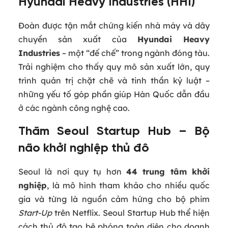
Hyundai Heavy Industries (HHI)
Đoàn được tận mắt chứng kiến nhà máy và dây
chuyền sản xuất của
Hyundai Heavy
Industries
– một “đế chế” trong ngành đóng tàu.
Trải nghiệm cho thấy quy mô sản xuất lớn, quy
trình quản trị chặt chẽ và tinh thần kỷ luật –
những yếu tố góp phần giúp Hàn Quốc dẫn đầu
ở các ngành công nghệ cao.
Thăm Seoul Startup Hub – Bộ
não khởi nghiệp thủ đô
Seoul là nơi quy tụ hơn
44 trung tâm khởi
nghiệp
, là mô hình tham khảo cho nhiều quốc
gia và từng là nguồn cảm hứng cho bộ phim
Start‑Up
trên Netflix. Seoul Startup Hub thể hiện
cách thủ đô tạo bệ phóng toàn diện cho doanh