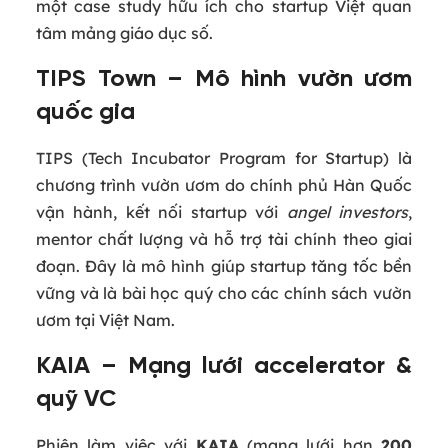
một case study hữu ích cho startup Việt quan
tâm mảng giáo dục số.
TIPS Town – Mô hình vườn ươm
quốc gia
TIPS (Tech Incubator Program for Startup) là
chương trình vườn ươm do chính phủ Hàn Quốc
vận hành, kết nối startup với
angel investors
,
mentor chất lượng và hỗ trợ tài chính theo giai
đoạn. Đây là mô hình giúp startup tăng tốc bền
vững và là bài học quý cho các chính sách vườn
ươm tại Việt Nam.
KAIA – Mạng lưới accelerator &
quỹ VC
Phiên làm việc với
KAIA
(mạng lưới hơn
200