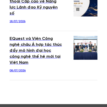
thoại Cấp cao về Năng
lực Lãnh đạo Kỷ nguyên
số
18/07/2026
EQuest và Viện Công
nghệ châu Á hợp tác thúc
đẩy mô hình đại học
công nghệ thế hệ mới tại
Việt Nam
08/07/2026