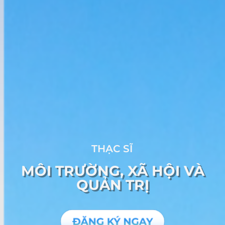
THẠC SĨ
MÔI TRƯỜNG, XÃ HỘI VÀ
QUẢN TRỊ